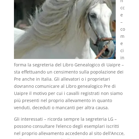
n
cc
e
–
co
m
e
ci
in
forma la segreteria del Libro Genealogico di Uaipre –
sta effettuando un censimento sulla popolazione dei
Pre anche in Italia. Gli allevatori o i proprietari
dovranno comunicare al Libro genealogico Pre di
Uaipre il motivo per cui i cavalli registrati non siamo
più presenti nel proprio allevamento in quanto
venduti, deceduti o mancanti per altra causa.
Gli interessati – ricorda sempre la segreteria LG –
possono consultare l’elenco degli esemplari iscritti
nel proprio allevamento accedendo al sito dell’Ancce,