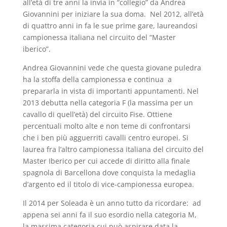
all’età di tre anni la invia in “collegio” da Andrea
Giovannini per iniziare la sua doma. Nel 2012, all’età
di quattro anni in fa le sue prime gare, laureandosi
campionessa italiana nel circuito del “Master
iberico”.
Andrea Giovannini vede che questa giovane puledra
ha la stoffa della campionessa e continua a
prepararla in vista di importanti appuntamenti. Nel
2013 debutta nella categoria F (la massima per un
cavallo di quell’età) del circuito Fise. Ottiene
percentuali molto alte e non teme di confrontarsi
che i ben più agguerriti cavalli centro europei. Si
laurea fra l’altro campionessa italiana del circuito del
Master Iberico per cui accede di diritto alla finale
spagnola di Barcellona dove conquista la medaglia
d’argento ed il titolo di vice-campionessa europea.
Il 2014 per Soleada è un anno tutto da ricordare: ad
appena sei anni fa il suo esordio nella categoria M,
la massima categoria cui può aspirare data la