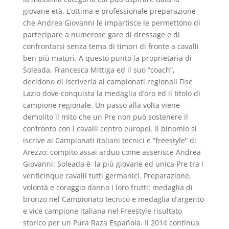
giovane età. L’ottima e professionale preparazione
che Andrea Giovanni le impartisce le permettono di
partecipare a numerose gare di dressage e di
confrontarsi senza tema di timori di fronte a cavalli
ben più maturi. A questo punto la proprietaria di
Soleada, Francesca Mittiga ed il suo “coach”,
decidono di iscriverla ai campionati regionali Fise
Lazio dove conquista la medaglia d’oro ed il titolo di
campione regionale. Un passo alla volta viene
demolito il mito che un Pre non può sostenere il
confronto con i cavalli centro europei. Il binomio si
iscrive ai Campionati italiani tecnici e “freestyle” di
Arezzo: compito assai arduo come asserisce Andrea
Giovanni: Soleada è la più giovane ed unica Pre tra i
venticinque cavalli tutti germanici. Preparazione,
volontà e coraggio danno i loro frutti: medaglia di
bronzo nel Campionato tecnico e medaglia d’argento
e vice campione italiana nel Freestyle risultato
storico per un Pura Raza Española. Il 2014 continua