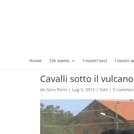
Home
Chi siamo
I nostri soci
I nostri a
Cavalli sotto il vulcan
da
Gino Perin
|
Lug 3, 2015
|
Foto
|
0 commen