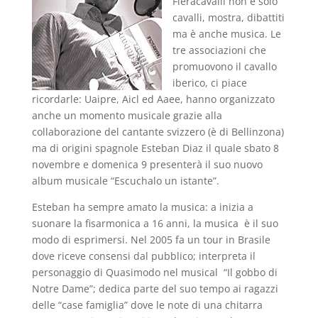
Fieracavalli non è solo
cavalli, mostra, dibattiti
ma è anche musica. Le
tre associazioni che
promuovono il cavallo
iberico, ci piace
ricordarle: Uaipre, Aicl ed Aaee, hanno organizzato
anche un momento musicale grazie alla
collaborazione del cantante svizzero (è di Bellinzona)
ma di origini spagnole Esteban Diaz il quale sbato 8
novembre e domenica 9 presenterà il suo nuovo
album musicale “Escuchalo un istante”.
Esteban ha sempre amato la musica: a inizia a
suonare la fisarmonica a 16 anni, la musica è il suo
modo di esprimersi. Nel 2005 fa un tour in Brasile
dove riceve consensi dal pubblico; interpreta il
personaggio di Quasimodo nel musical “Il gobbo di
Notre Dame”; dedica parte del suo tempo ai ragazzi
delle “case famiglia” dove le note di una chitarra