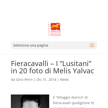
Seleziona una pagina
Fieracavalli – I “Lusitani”
in 20 foto di Melis Yalvac
da
Gino Perin
|
Dic 31, 2014
|
News
Il “Villaggio iberico” di
Fieracavalli (padiglione 9)