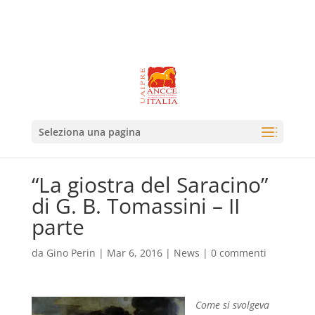
Seleziona una pagina
“La giostra del Saracino”
di G. B. Tomassini – II
parte
da
Gino Perin
|
Mar 6, 2016
|
News
|
0 commenti
Come si s
volgeva