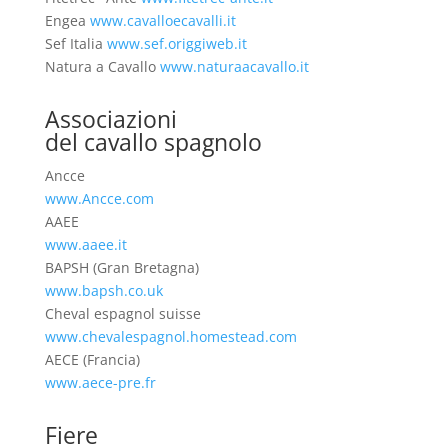
Engea
www.cavalloecavalli.it
Sef Italia
www.sef.origgiweb.it
Natura a Cavallo
www.naturaacavallo.it
Associazioni
del cavallo spagnolo
Ancce
www.Ancce.com
AAEE
www.aaee.it
BAPSH (Gran Bretagna)
www.bapsh.co.uk
Cheval espagnol suisse
www.chevalespagnol.homestead.com
AECE (Francia)
www.aece-pre.fr
Fiere