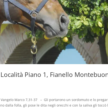
, Località Piano 1, Fianello Montebuo
l Vangelo Marco 7,31-37 – Gli portarono un sordomuto e lo prega
 dalla folla, gli pose le dita negli orecchi e con la saliva gli toccò 