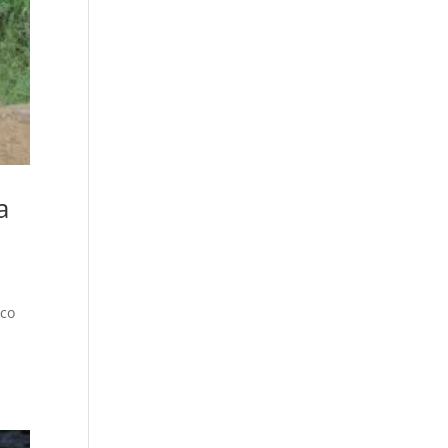
a
rco