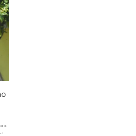
no
rono
la