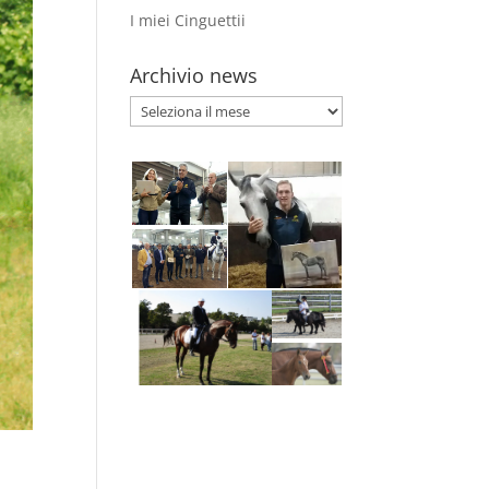
I miei Cinguettii
Archivio news
Archivio
news