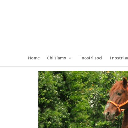
Home
Chi siamo
I nostri soci
I nostri a