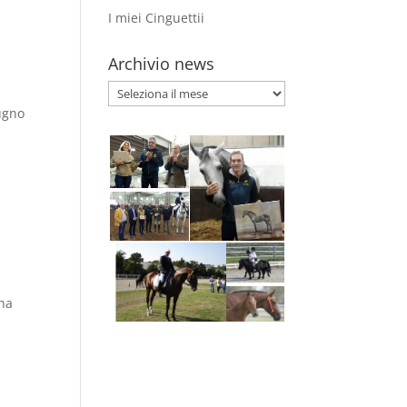
I miei Cinguettii
Archivio news
Archivio
news
iugno
l
 ha