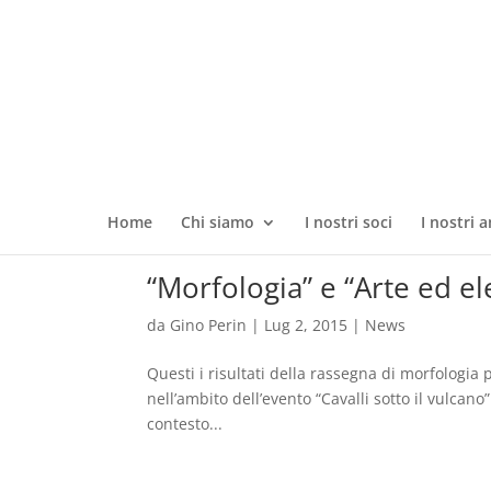
Home
Chi siamo
I nostri soci
I nostri a
“Morfologia” e “Arte ed ele
da
Gino Perin
|
Lug 2, 2015
|
News
Questi i risultati della rassegna di morfologia
nell’ambito dell’evento “Cavalli sotto il vulcano
contesto...