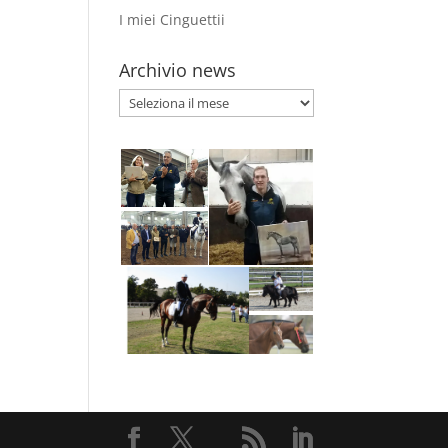
I miei Cinguettii
Archivio news
Archivio
news