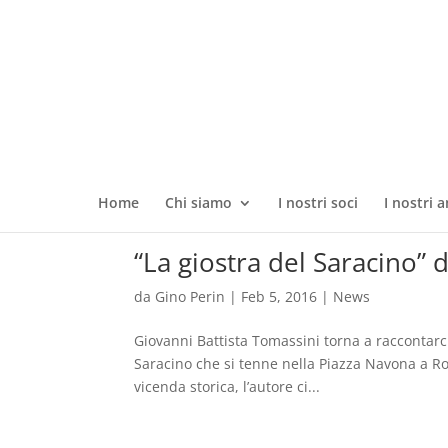
Home
Chi siamo
I nostri soci
I nostri a
“La giostra del Saracino” d
da
Gino Perin
|
Feb 5, 2016
|
News
Giovanni Battista Tomassini torna a raccontarc
Saracino che si tenne nella Piazza Navona a Ro
vicenda storica, l’autore ci...