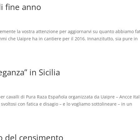
di fine anno
emente la vostra attenzione per aggiornarvi su quanto abbiamo fat
mi che Uaipre ha in cantiere per il 2016. Innanzitutto, sia pure in
ganza” in Sicilia
 per cavalli di Pura Raza Española organizzata da Uaipre – Ancce Ital
” svoltosi con fatica e disagio – e lo vogliamo sottolineare – in un
rio del censimento