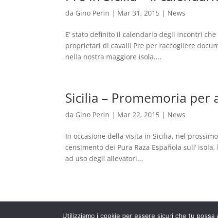
da
Gino Perin
|
Mar 31, 2015
|
News
E’ stato definito il calendario degli incontri che
proprietari di cavalli Pre per raccogliere docu
nella nostra maggiore isola....
Sicilia – Promemoria per a
da
Gino Perin
|
Mar 22, 2015
|
News
In occasione della visita in Sicilia, nel prossim
censimento dei Pura Raza Española sull’ isola
ad uso degli allevatori...
Utilizziamo i cookie per essere sicuri che tu possa 
Progettato da
Elegant Themes
| Sviluppato d