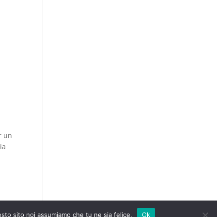
r un
ia
esto sito noi assumiamo che tu ne sia felice.
Ok