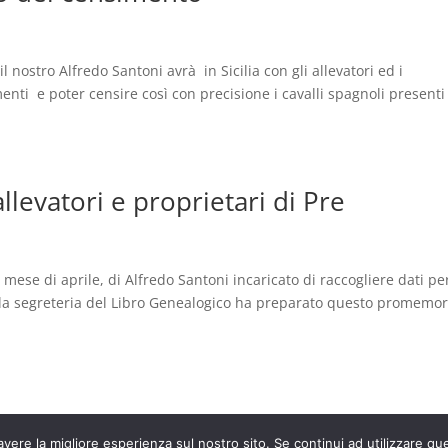
 il nostro Alfredo Santoni avrà in Sicilia con gli allevatori ed i
menti e poter censire così con precisione i cavalli spagnoli presenti
llevatori e proprietari di Pre
o mese di aprile, di Alfredo Santoni incaricato di raccogliere dati pe
, la segreteria del Libro Genealogico ha preparato questo promemor
avere la migliore esperienza sul nostro sito. Se continui ad utilizzare qu
a
WordPress