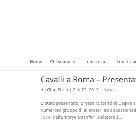
Home
Chi siamo
I nostri soci
I nostri a
Cavalli a Roma – Presenta
da
Gino Perin
|
Feb 22, 2019
|
News
E’ stato presentato, presso lo stand di Uaipre 
numeroso gruppo di allevatori ed appassionati 
1974) dell’Embryo trasnfer”. Relatore è...