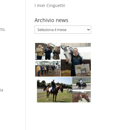
I miei Cinguettii
Archivio news
Archivio
to,
news
ia